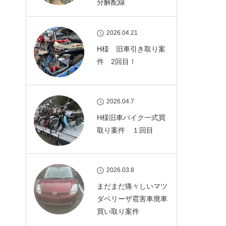
分解配線
2026.04.21
H様 旧車引き取り案
件 2回目！
2026.04.7
H様旧車バイク一式買
取り案件 １回目
2026.03.8
まだまだ痛々しいマツ
ダベリーザ雹害車廃車
買い取り案件